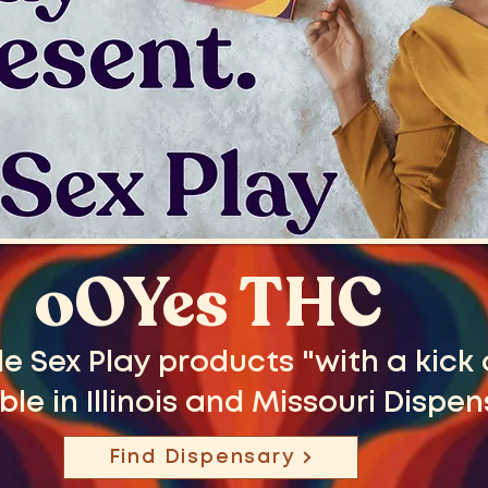
oOYes THC
e Sex Play products "with a kick
ble in Illinois and Missouri Dispen
Find Dispensary