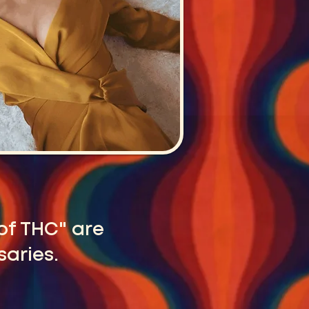
 of THC" are
saries.