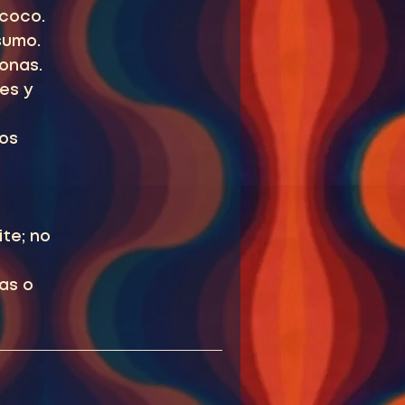
 coco.
sumo.
conas.
es y
los
te; no
as o