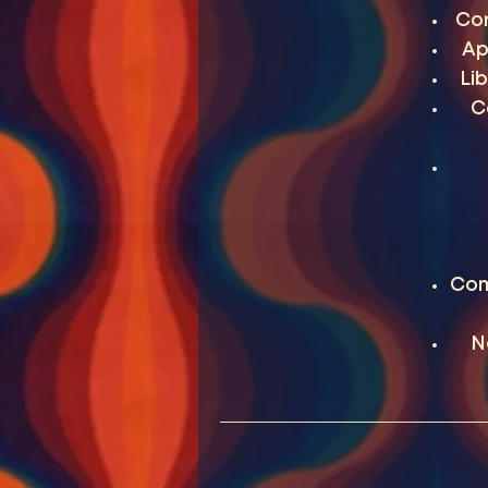
Con
Ap
Lib
C
Com
N