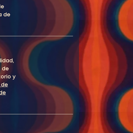
de
a de
idad,
s de
orio y
 de
 de