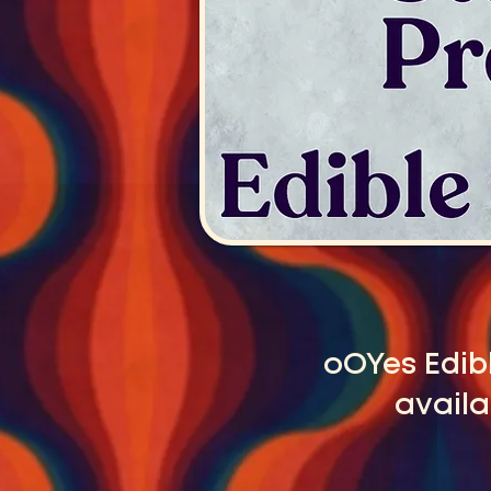
oOYes Edibl
availa