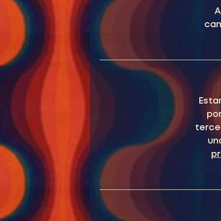
A
can
Esta
por
terce
un
p