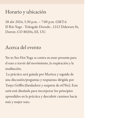
Horario y ubicación
28 abr 2024, 5:30 p.m. – 7:00 p.m. GMT-6
El Río Yoga - Triángulo Dorado , 1212 Delaware St,
Denver, CO 80204, EE. UU.
Acerca del evento
Yes to Sex Hot Yoga se centra en estar presente para 
el sexo a través del movimiento, la respiración y la 
meditación.
 La práctica será guiada por Marissa y seguida de 
una discusión/preguntas y respuestas dirigida por 
Tanya Griffin (fundadora y sexperta de oOYes). Esta 
serie está diseñada para incorporar los principios 
aprendidos en la práctica y descubrir caminos hacia 
más y mejor sexo.