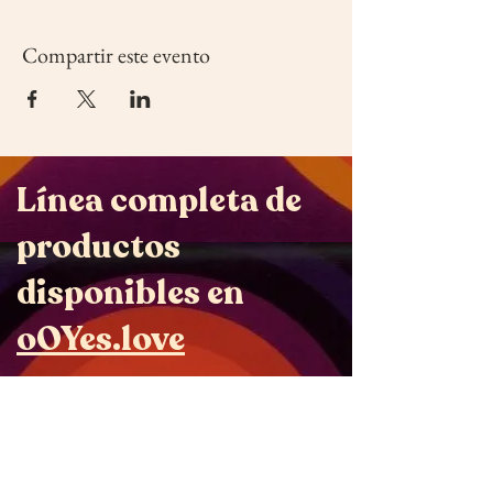
Compartir este evento
Línea completa de
productos
disponibles en
oOYes.love
CONSIGUE oOYes en tu dispensario.